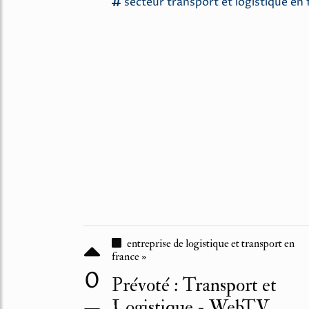
secteur
transport
et
logistique
en
entreprise de logistique et transport en
france »
0
Prévoté : Transport et
Logistique - WebTV