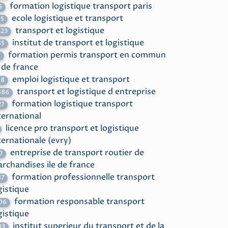
formation logistique transport paris
6
ecole logistique et transport
15
transport et logistique
323
institut de transport et logistique
85
formation permis transport en commun
1
e de france
emploi logistique et transport
18
transport et logistique d entreprise
886
formation logistique transport
27
ternational
licence pro transport et logistique
ternationale (evry)
entreprise de transport routier de
0
rchandises ile de france
formation professionnelle transport
87
gistique
formation responsable transport
06
gistique
institut superieur du transport et de la
03