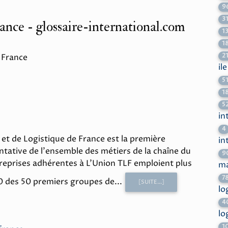
9
3
ance - glossaire-international.com
1
1
2
 France
il
5
1
5
in
4
 et de Logistique de France est la première
in
ntative de l'ensemble des métiers de la chaîne du
9
treprises adhérentes à L'Union TLF emploient plus
ma
7
0 des 50 premiers groupes de...
[SUITE...]
lo
4
lo
1