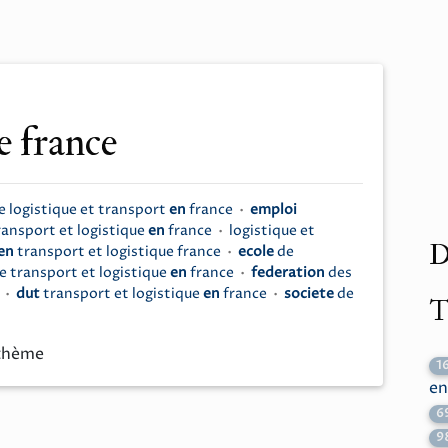
e france
e
logistique
et
transport
en
france
•
emploi
ransport
et
logistique
en
france
•
logistique
et
D
 en
transport
et
logistique france
•
ecole
de
e
transport
et
logistique
en
france
•
federation
des
e
•
dut
transport
et
logistique
en
france
•
societe
de
T
 thème
1
en
6
9