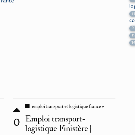
france
lo
3
co
9
1
1
emploi transport et logistique france »
Emploi transport-
0
logistique Finistère |