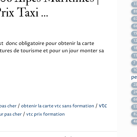
3
 Taxi ...
8
6
6
1
1
t donc obligatoire pour obtenir la carte
1
itures de tourisme et pour un jour monter sa
1
7
1
pe
2
2
6
vtc
/
/
pas cher
obtenir la carte vtc sans formation
5
/
ur pas cher
vtc prix formation
8
4