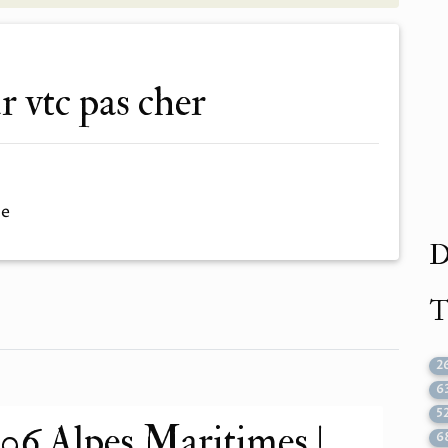
r vtc pas cher
me
D
T
2
6
5
6 Alpes Maritimes |
6