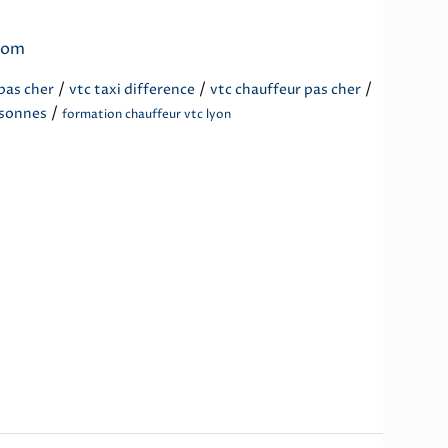
com
/
/
/
pas cher
vtc taxi difference
vtc chauffeur pas cher
/
rsonnes
formation chauffeur vtc lyon