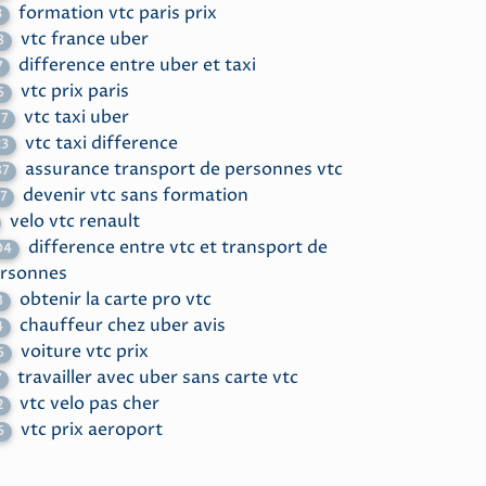
formation vtc paris prix
3
vtc france uber
8
difference entre uber et taxi
7
vtc prix paris
6
vtc taxi uber
57
vtc taxi difference
23
assurance transport de personnes vtc
87
devenir vtc sans formation
17
velo vtc renault
difference entre vtc et transport de
04
rsonnes
obtenir la carte pro vtc
8
chauffeur chez uber avis
4
voiture vtc prix
6
travailler avec uber sans carte vtc
7
vtc velo pas cher
2
vtc prix aeroport
6