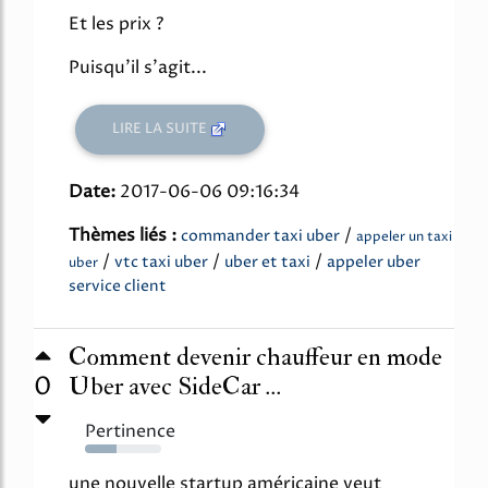
Et les prix ?
Puisqu'il s'agit...
LIRE LA SUITE
Date:
2017-06-06 09:16:34
Thèmes liés :
/
commander taxi uber
appeler un taxi
/
/
/
vtc taxi uber
uber et taxi
appeler uber
uber
service client
Comment devenir chauffeur en mode
0
Uber avec SideCar ...
Pertinence
41%
une nouvelle startup américaine veut