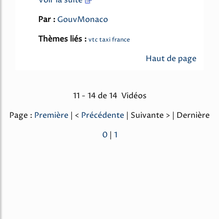
Voir la suite
Par :
GouvMonaco
Thèmes liés :
vtc taxi france
Haut de page
11 - 14 de 14 Vidéos
Page :
Première
| <
Précédente
| Suivante > | Dernière
0
|
1