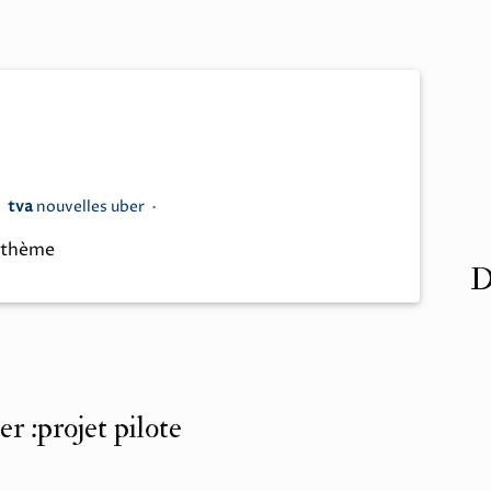
•
tva
nouvelles uber
•
 thème
D
r :projet pilote