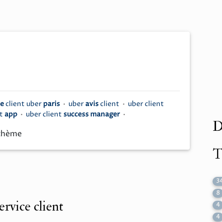
ce
client uber
paris
•
uber
avis
client
•
uber client
nt
app
•
uber client
success manager
•
D
 thème
T
3
8
ervice client
4
4