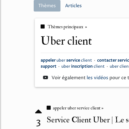
Thèmes
Articles
Thèmes principaux »
uber client
appeler
uber
service
client
•
contacter servi
support
•
uber
inscription
client
•
uber clie
Voir également
les vidéos
pour ce
appeler uber service client »
Service Client Uber | Le s
3