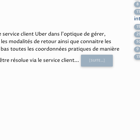
8
1
in
1
 service client Uber dans l'optique de gérer,
2
les modalités de retour ainsi que connaitre les
5
s bas toutes les coordonnées pratiques de manière
9
1
re résolue via le service client...
[SUITE...]