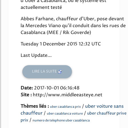
d'Uber à Casablanca, où le système est
actuellement testé
Abbes Farhane, chauffeur d'Uber, pose devant
la Mercedes Viano qu'il conduit dans les rues de
Casablanca (MEE / Rik Goverde)
Tuesday 1 December 2015 12:32 UTC
Last Update...
LIRE LA SUITE
Date:
2017-10-01 06:16:48
Site :
http://www.middleeasteye.net
Thèmes liés :
/
uber voiture sans
uber casablanca prix
chauffeur
/
/
uber chauffeur prive
uber casablanca voiture
/
prix
numero de telephone uber casablanca