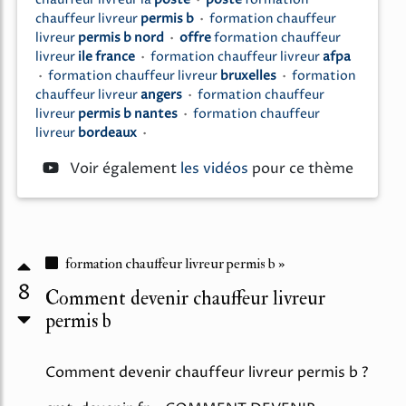
chauffeur livreur
la
poste
•
poste
formation
chauffeur livreur
permis b
•
formation chauffeur
livreur
permis b nord
•
offre
formation chauffeur
livreur
ile france
•
formation chauffeur livreur
afpa
•
formation chauffeur livreur
bruxelles
•
formation
chauffeur livreur
angers
•
formation chauffeur
livreur
permis b nantes
•
formation chauffeur
livreur
bordeaux
•
Voir également
les vidéos
pour ce thème
formation chauffeur livreur permis b »
8
Comment devenir chauffeur livreur
permis b
Comment devenir chauffeur livreur permis b ?